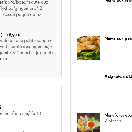
Nêms aux cre
let/porc/boeuf sauté aux
 /lychee/gingembre/ 2
). Accompagné de riz
 )
18,90 €
Nêms aux pou
ette ou une petite soupe et
evette sauté aux légumes) +
ngembre/ 2 mochis japonais
 riz.
Beignets de l
s
un peu/ moyen/ fort )
Nem (crevette
7 pièces