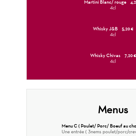
Martini Blanc/ rouge
4,2
4cl
Whisky J&B
5,20 €
4cl
Whisky Chivas
7,20 €
4cl
Menus
Menu C ( Poulet/ Porc/ Boeuf au cho
Une entrée ( 3nems poulet/porc/crev