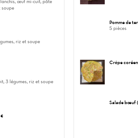
anchis, œuf mi-cuit, pâte
t soupe
Pomme de ter
5 pièces
égumes, riz et soupe
Crêpe coréenn
it, 3 légumes, riz et soupe
Salade bœuf (
 €