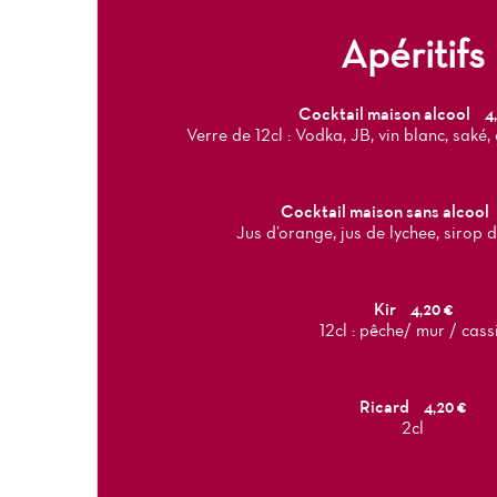
Apéritifs
Cocktail maison alcool
4
Verre de 12cl : Vodka, JB, vin blanc, saké,
Cocktail maison sans alcool
Jus d’orange, jus de lychee, sirop 
Kir
4,20 €
12cl : pêche/ mur / cass
Ricard
4,20 €
2cl