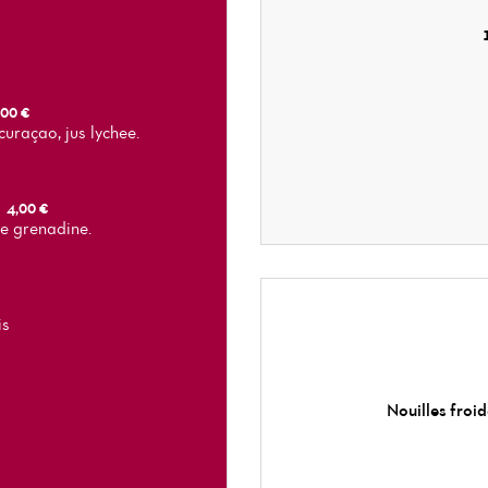
,00 €
 curaçao, jus lychee.
4,00 €
de grenadine.
is
Nouilles froi