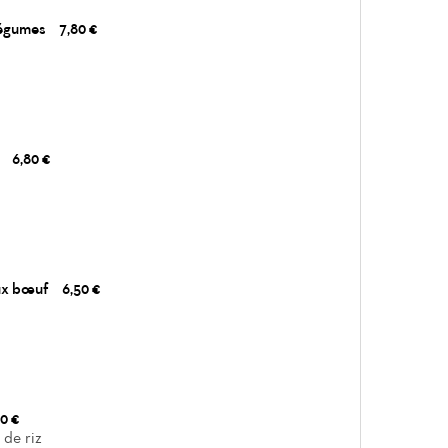
légumes
7,80 €
c
6,80 €
ux bœuf
6,50 €
0 €
 de riz