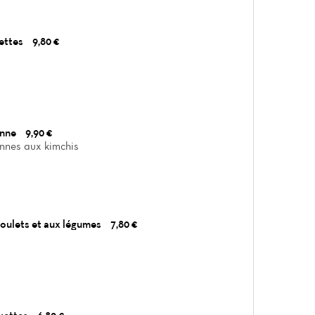
ettes
9,80 €
enne
9,90 €
nnes aux kimchis
poulets et aux légumes
7,80 €