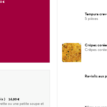
0 €
Tempura crev
5 pièces
Crêpes coré
Crêpes corée
Raviolis aux 
ix )
16,90 €
ette ou une petite soupe et