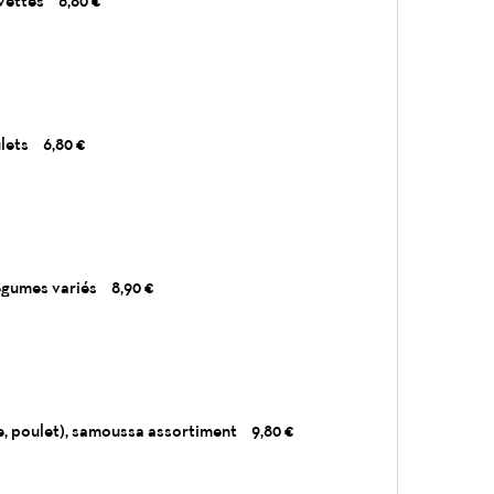
vettes
6,80 €
lets
6,80 €
égumes variés
8,90 €
, poulet), samoussa assortiment
9,80 €