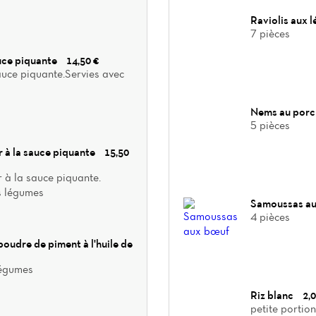
Raviolis aux 
7 pièces
auce piquante
14,50 €
auce piquante.Servies avec
Nems au por
5 pièces
r à la sauce piquante
15,50
r à la sauce piquante.
es légumes
Samoussas a
4 pièces
poudre de piment à l'huile de
légumes
Riz blanc
2,0
petite portion