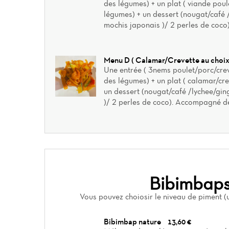
des légumes) + un plat ( viande pou
légumes) + un dessert (nougat/café
mochis japonais )/ 2 perles de coco
Menu D ( Calamar/Crevette au choix
Une entrée ( 3nems poulet/porc/crev
des légumes) + un plat ( calamar/cr
un dessert (nougat/café /lychee/gi
)/ 2 perles de coco). Accompagné de
Bibimbap
Vous pouvez choiosir le niveau de piment (
Bibimbap nature
13,60 €