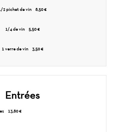
1/2 pichet de vin
8,50 €
1/4 de vin
5,50 €
1 verre de vin
3,50 €
Entrées
des
13,80 €