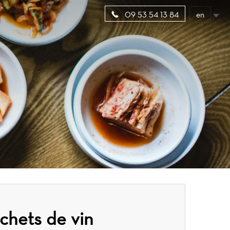
en
09 53 54 13 84
ichets de vin